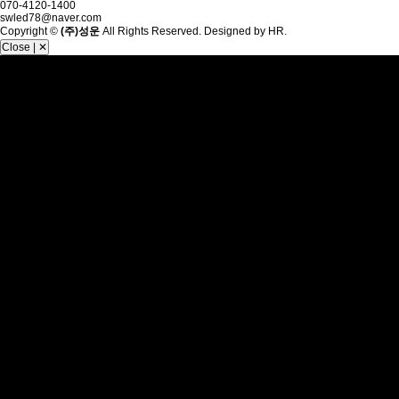
070-4120-1400
swled78@naver.com
Copyright ©
(주)성운
All Rights Reserved. Designed by HR.
Close | ✕