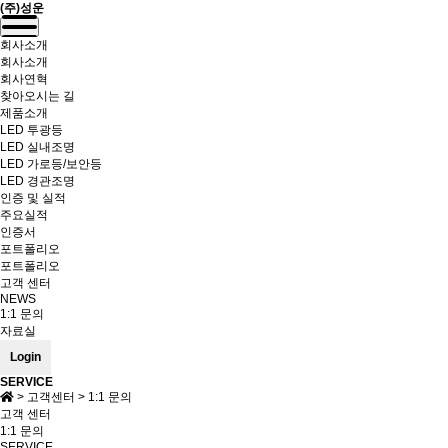
(주)성운
Toggle
navigation
회사소개
회사소개
회사연혁
찾아오시는 길
제품소개
LED 투광등
LED 실내조명
LED 가로등/보안등
LED 경관조명
인증 및 실적
주요실적
인증서
포트폴리오
포트폴리오
고객 센터
NEWS
1:1 문의
자료실
Login
SERVICE
> 고객센터 > 1:1 문의
고객 센터
1:1 문의
SERVICE