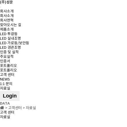
(주)성운
Toggle
회사소개
navigation
회사소개
회사연혁
찾아오시는 길
제품소개
LED 투광등
LED 실내조명
LED 가로등/보안등
LED 경관조명
인증 및 실적
주요실적
인증서
포트폴리오
포트폴리오
고객 센터
NEWS
1:1 문의
자료실
Login
DATA
> 고객센터 > 자료실
고객 센터
자료실