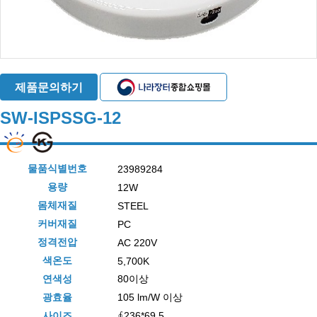
제품문의하기
SW-ISPSSG-12
물품식별번호
23989284
용량
12W
몸체재질
STEEL
커버재질
PC
정격전압
AC 220V
색온도
5,700K
연색성
80이상
광효율
105 lm/W 이상
사이즈
∮236*69.5