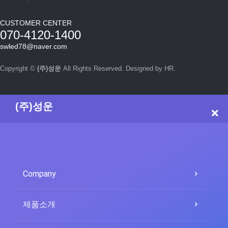
CUSTOMER CENTER
070-4120-1400
swled78@naver.com
Copyright ©
(주)성운
All Rights Reserved. Designed by HR.
(주)성운
Company
제품소개