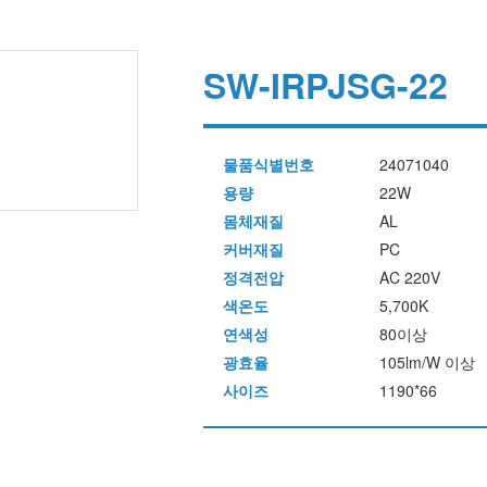
SW-IRPJSG-22
] =>
>
101/a0a2f5dcc1a7f9a0976bba3ce6e60f8a_1611202379_6457.jpg
물품식별번호
24071040
용량
22W
몸체재질
AL
커버재질
PC
정격전압
AC 220V
색온도
5,700K
연색성
80이상
광효율
105lm/W 이상
사이즈
1190*66