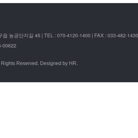
공단지길 45 | TEL : 070-4120-1400 | FAX : 033-482-143
-00622
 Rights Reserved. Designed by HR.