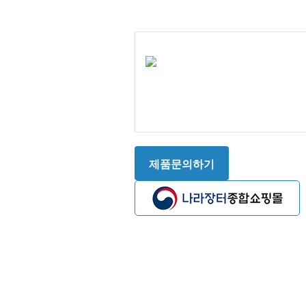
Array ( [0] => Array ( [0
) [1] => Array ( [0] =
http://seongwoon.kr/data/editor/2
) ) 1
제품문의하기