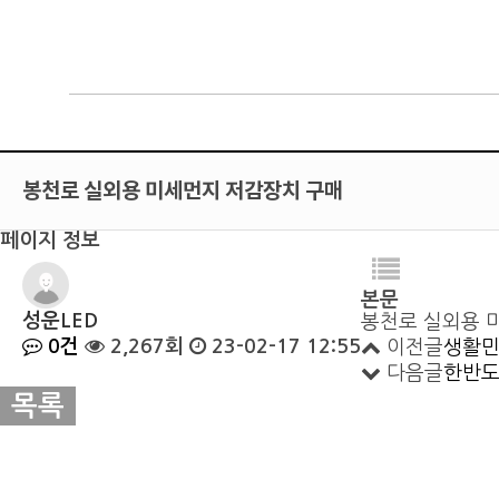
봉천로 실외용 미세먼지 저감장치 구매
페이지 정보
본문
성운LED
봉천로 실외용 
0건
2,267회
23-02-17 12:55
이전글
생활민
다음글
한반도
목록